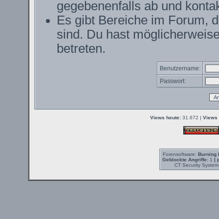
gegebenenfalls ab und kontak
Es gibt Bereiche im Forum, 
sind. Du hast möglicherweise
betreten.
Benutzername:
Passwort:
Views heute:
31.672 |
Views 
Forensoftware:
Burning 
Geblockte Angriffe:
1
| 
CT Security System