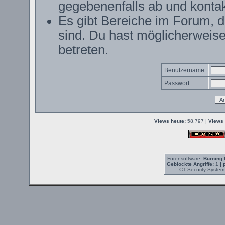
gegebenenfalls ab und kontak
Es gibt Bereiche im Forum, 
sind. Du hast möglicherweise
betreten.
Benutzername:
Passwort:
Views heute:
58.797 |
Views 
Forensoftware:
Burning 
Geblockte Angriffe:
1
| 
CT Security System