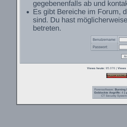
gegebenenfalls ab und kontak
Es gibt Bereiche im Forum, 
sind. Du hast möglicherweise
betreten.
Benutzername:
Passwort:
Views heute:
95.076 |
Views 
Forensoftware:
Burning 
Geblockte Angriffe:
4
| 
CT Security System