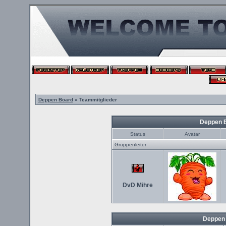
Deppen Board
» Teammitglieder
Deppen 
Status
Avatar
Gruppenleiter
DvD Mihre
Deppen 