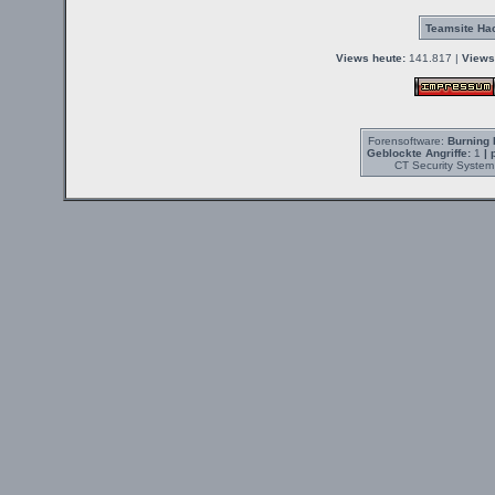
Teamsite Hac
Views heute:
141.817 |
Views
Forensoftware:
Burning 
Geblockte Angriffe:
1
| 
CT Security System