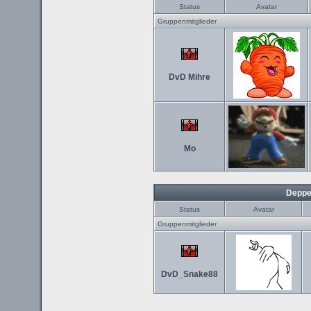
Status
Avatar
Gruppenmitglieder
DvD Mihre
Mo
Deppe
Status
Avatar
Gruppenmitglieder
DvD_Snake88