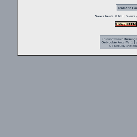
Teamsite Hac
Views heute:
8.603 |
Views 
Forensoftware:
Burning 
Geblockte Angriffe:
1
| 
CT Security System