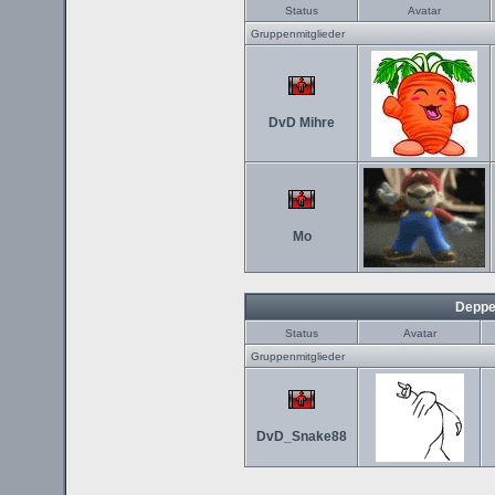
Status
Avatar
Gruppenmitglieder
DvD Mihre
Mo
Deppe
Status
Avatar
Gruppenmitglieder
DvD_Snake88