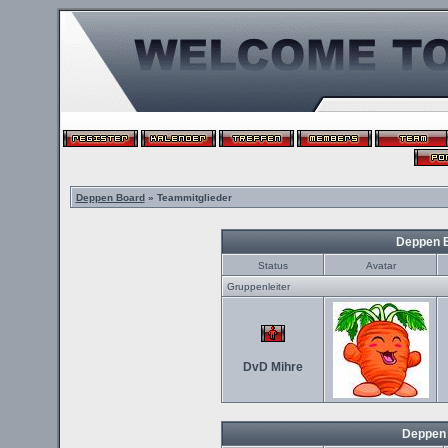
Deppen Board
» Teammitglieder
Deppen 
Status
Avatar
Gruppenleiter
DvD Mihre
Deppen 