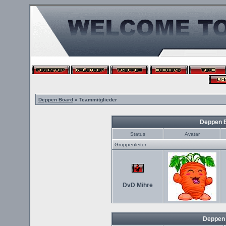
Deppen Board
» Teammitglieder
Deppen 
Status
Avatar
Gruppenleiter
DvD Mihre
Deppen 