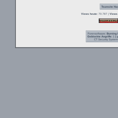
Teamsite Hac
Views heute:
70.787 |
Views 
Forensoftware:
Burning 
Geblockte Angriffe:
1
| 
CT Security System