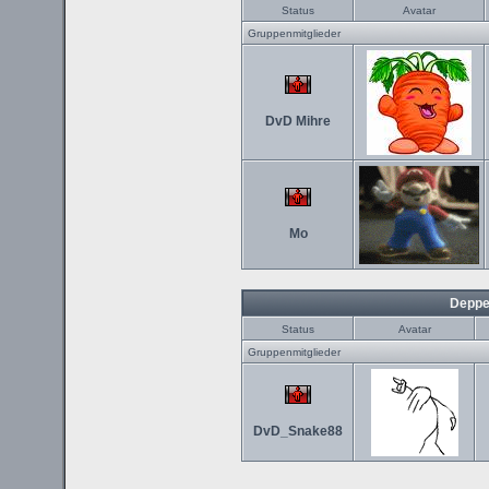
Status
Avatar
Gruppenmitglieder
DvD Mihre
Mo
Deppe
Status
Avatar
Gruppenmitglieder
DvD_Snake88