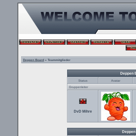
Deppen Board
» Teammitglieder
Deppen 
Status
Avatar
Gruppenleiter
DvD Mihre
Deppen 