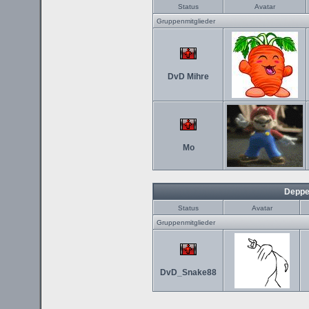
Status
Avatar
Gruppenmitglieder
DvD Mihre
Mo
Deppe
Status
Avatar
Gruppenmitglieder
DvD_Snake88