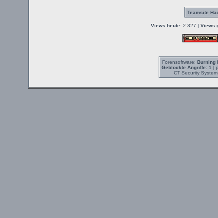
Teamsite Hac
Views heute:
2.827 |
Views 
Forensoftware:
Burning 
Geblockte Angriffe:
1
| 
CT Security System