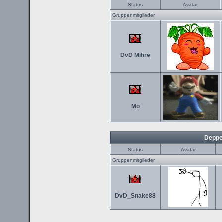
Status
Avatar
Gruppenmitglieder
DvD Mihre
Mo
Deppe
Status
Avatar
Gruppenmitglieder
DvD_Snake88