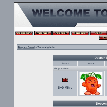
Deppen Board
» Teammitglieder
Deppen 
Status
Avatar
Gruppenleiter
DvD Mihre
Deppen 