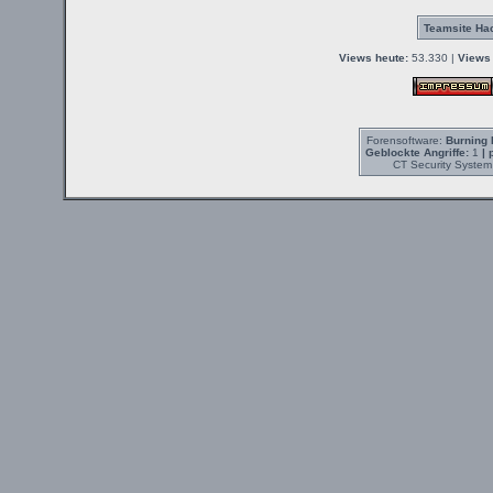
Teamsite Hac
Views heute:
53.330 |
Views 
Forensoftware:
Burning 
Geblockte Angriffe:
1
| 
CT Security System