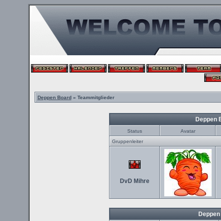
Deppen Board
» Teammitglieder
Deppen 
Status
Avatar
Gruppenleiter
DvD Mihre
Deppen 