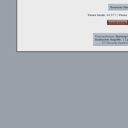
Teamsite Hac
Views heute:
44.877 |
Views 
Forensoftware:
Burning 
Geblockte Angriffe:
1
| 
CT Security System