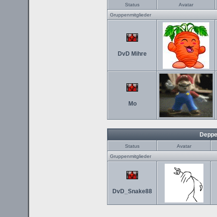
Status
Avatar
Gruppenmitglieder
DvD Mihre
Mo
Deppe
Status
Avatar
Gruppenmitglieder
DvD_Snake88