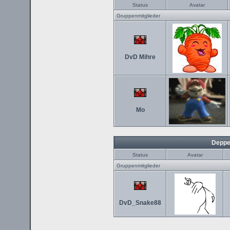
Status
Avatar
Gruppenmitglieder
DvD Mihre
Mo
Deppe
Status
Avatar
Gruppenmitglieder
DvD_Snake88