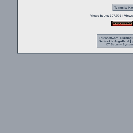
Teamsite Hac
Views heute:
107.501 |
Views
Forensoftware:
Burning 
Geblockte Angriffe:
4
| 
CT Security System