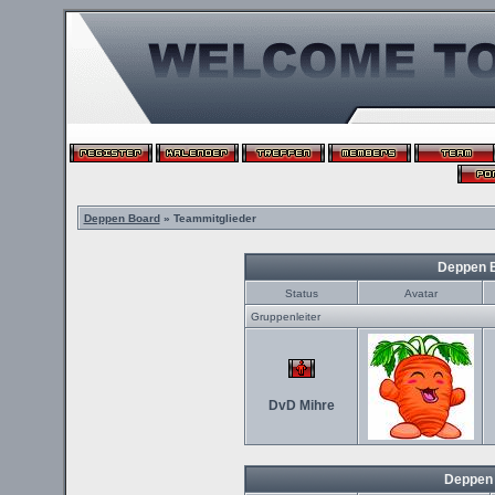
Deppen Board
» Teammitglieder
Deppen 
Status
Avatar
Gruppenleiter
DvD Mihre
Deppen 