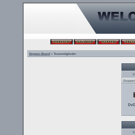
Deppen Board
» Teammitglieder
S
Gruppenl
DvD
S