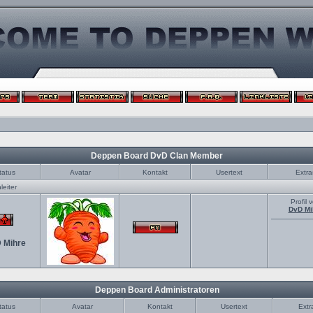
Deppen Board DvD Clan Member
tatus
Avatar
Kontakt
Usertext
Extra
eiter
Profil 
DvD Mi
 Mihre
Deppen Board Administratoren
tatus
Avatar
Kontakt
Usertext
Extr