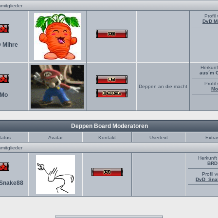
mitglieder
Profil
DvD M
 Mihre
Herkunf
aus´m 
Profil
Deppen an die macht
Mo
Mo
Deppen Board Moderatoren
tatus
Avatar
Kontakt
Usertext
Extra
mitglieder
Herkunft
BRD
Profil 
DvD_Sna
Snake88