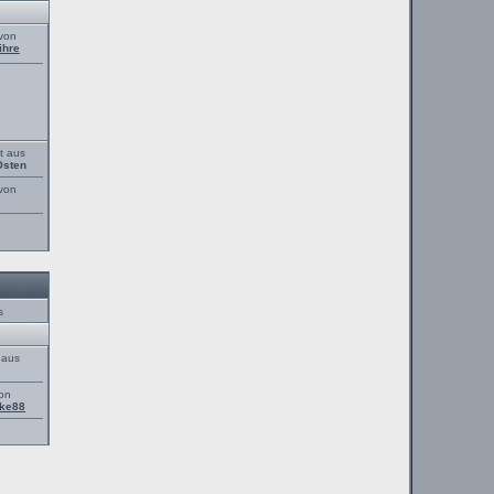
 von
ihre
t aus
Osten
 von
s
 aus
von
ke88