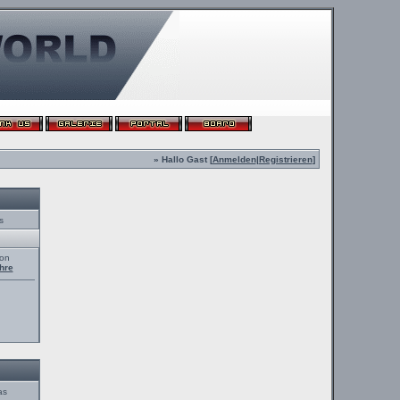
» Hallo Gast [
Anmelden
|
Registrieren
]
s
von
hre
as