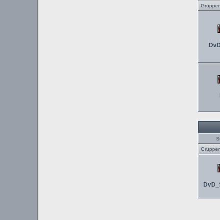
Gruppen
DvD
S
Gruppen
DvD_