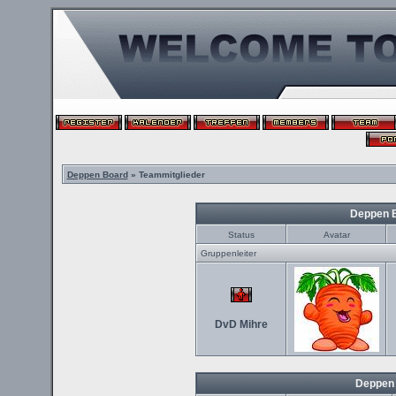
Deppen Board
» Teammitglieder
Deppen 
Status
Avatar
Gruppenleiter
DvD Mihre
Deppen 