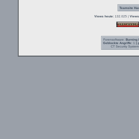
Teamsite Hac
Views heute:
132.025 |
Views
Forensoftware:
Burning 
Geblockte Angriffe:
1
| 
CT Security System