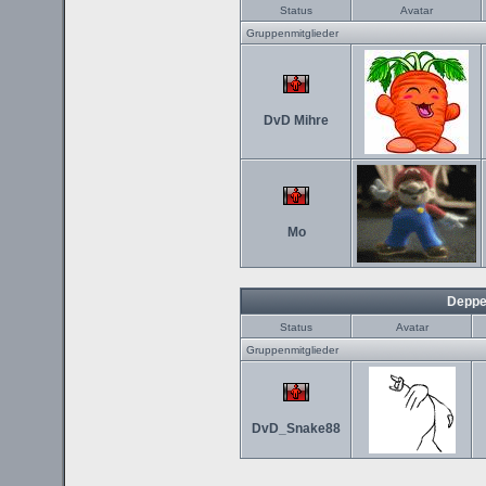
Status
Avatar
Gruppenmitglieder
DvD Mihre
Mo
Deppe
Status
Avatar
Gruppenmitglieder
DvD_Snake88