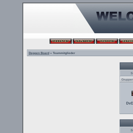
Deppen Board
» Teammitglieder
S
Gruppenl
DvD
S