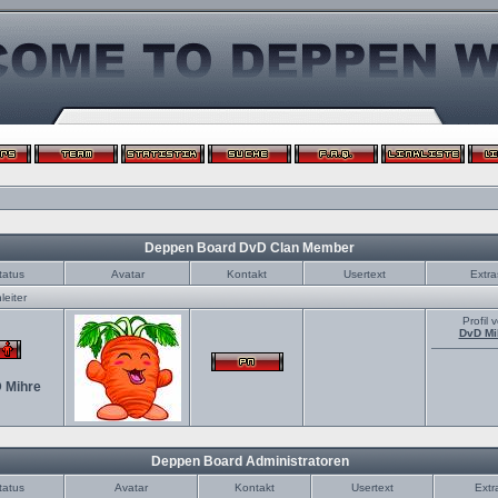
Deppen Board DvD Clan Member
tatus
Avatar
Kontakt
Usertext
Extra
eiter
Profil 
DvD Mi
 Mihre
Deppen Board Administratoren
tatus
Avatar
Kontakt
Usertext
Extr