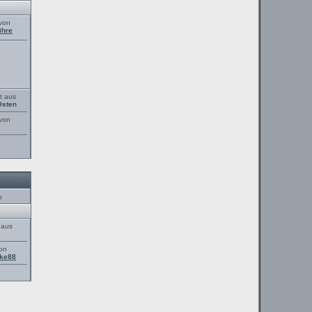
 von
ihre
t aus
Osten
 von
s
 aus
von
ke88