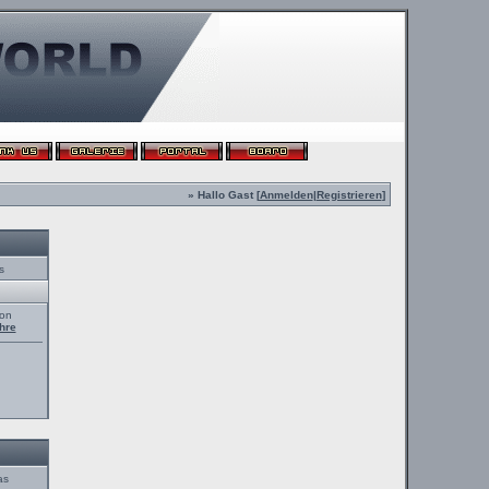
» Hallo Gast [
Anmelden
|
Registrieren
]
s
von
hre
as