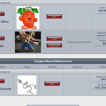
mitglieder
Profil
DvD M
 Mihre
Herkunf
aus´m 
Profil
Deppen an die macht
Mo
Mo
Deppen Board Moderatoren
tatus
Avatar
Kontakt
Usertext
Extra
mitglieder
Herkunft
BRD
Profil 
DvD_Sna
Snake88