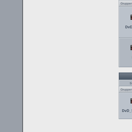
Gruppen
DvD
S
Gruppen
DvD_