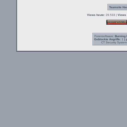
Teamsite Hac
Views heute:
29.533 |
Views 
Forensoftware:
Burning 
Geblockte Angriffe:
1
| 
CT Security System