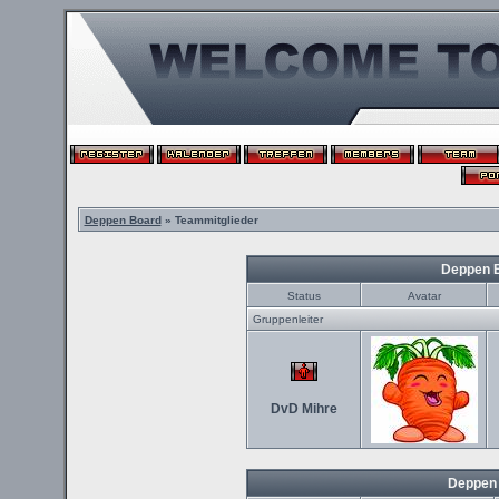
Deppen Board
» Teammitglieder
Deppen 
Status
Avatar
Gruppenleiter
DvD Mihre
Deppen 