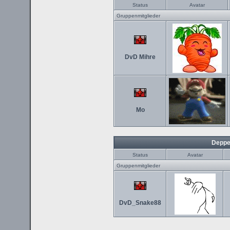
Status
Avatar
Gruppenmitglieder
DvD Mihre
Mo
Deppe
Status
Avatar
Gruppenmitglieder
DvD_Snake88