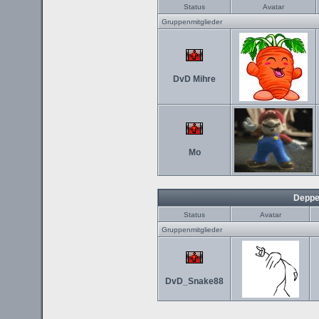
Status
Avatar
Gruppenmitglieder
DvD Mihre
Mo
Deppe
Status
Avatar
Gruppenmitglieder
DvD_Snake88