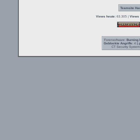
Teamsite Hac
Views heute:
63.305 |
Views 
Forensoftware:
Burning 
Geblockte Angriffe:
4
| 
CT Security System