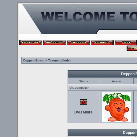
Deppen Board
» Teammitglieder
Deppen 
Status
Avatar
Gruppenleiter
DvD Mihre
Deppen 