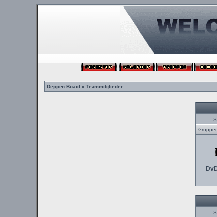
Deppen Board
» Teammitglieder
S
Gruppenl
DvD
S