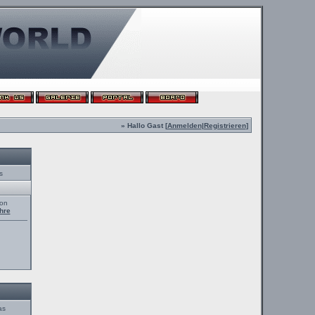
» Hallo Gast [
Anmelden
|
Registrieren
]
s
von
hre
as