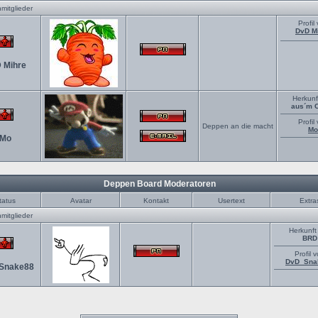
mitglieder
Profil
DvD M
 Mihre
Herkunf
aus´m 
Profil
Deppen an die macht
Mo
Mo
Deppen Board Moderatoren
tatus
Avatar
Kontakt
Usertext
Extra
mitglieder
Herkunft
BRD
Profil 
DvD_Sna
Snake88