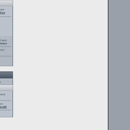
 von
ihre
t aus
Osten
 von
s
 aus
von
ke88