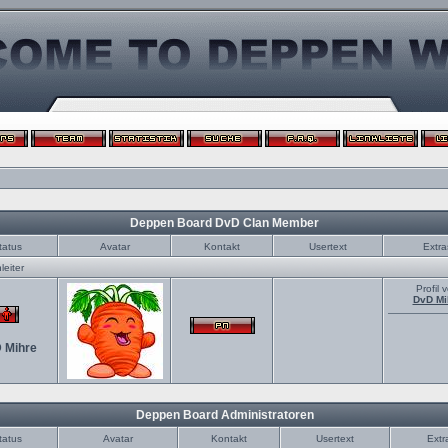
Deppen Board DvD Clan Member
tatus
Avatar
Kontakt
Usertext
Extra
eiter
Profil 
DvD Mi
 Mihre
Deppen Board Administratoren
tatus
Avatar
Kontakt
Usertext
Extr