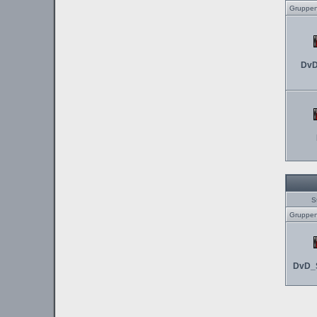
Gruppen
DvD
S
Gruppen
DvD_