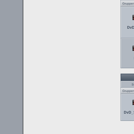
Gruppen
DvD
S
Gruppen
DvD_