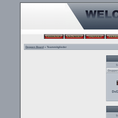
Deppen Board
» Teammitglieder
S
Gruppenl
DvD
S