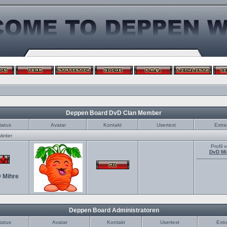
Deppen Board DvD Clan Member
tatus
Avatar
Kontakt
Usertext
Extra
eiter
Profil 
DvD Mi
 Mihre
Deppen Board Administratoren
tatus
Avatar
Kontakt
Usertext
Extr