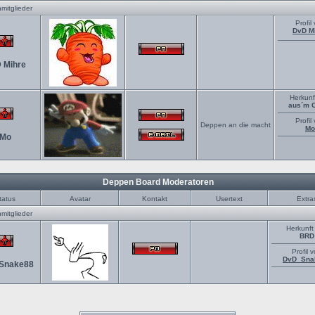
mitglieder
Profil
DvD M
 Mihre
Herkunf
aus´m 
Profil
Deppen an die macht
Mo
Mo
Deppen Board Moderatoren
tatus
Avatar
Kontakt
Usertext
Extra
mitglieder
Herkunft
BRD
Profil 
DvD_Sna
Snake88