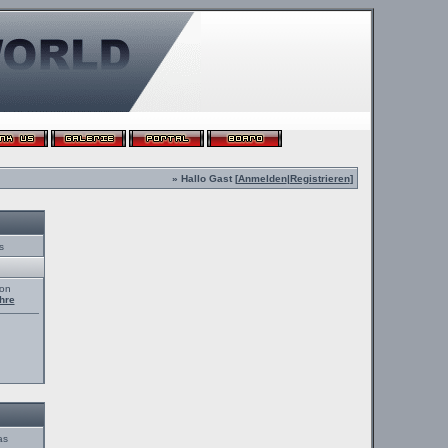
» Hallo Gast [
Anmelden
|
Registrieren
]
s
von
hre
as