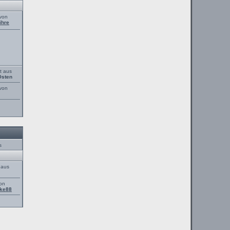
 von
ihre
t aus
Osten
 von
s
 aus
von
ke88