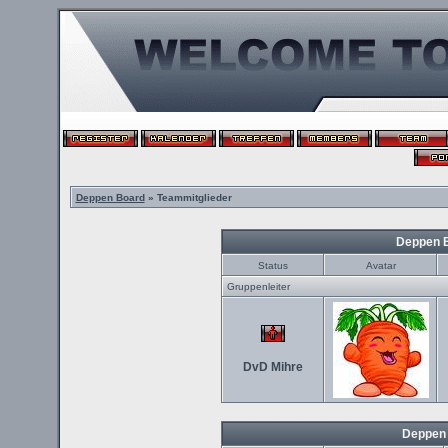
Deppen Board
» Teammitglieder
Deppen 
Status
Avatar
Gruppenleiter
DvD Mihre
Deppen 