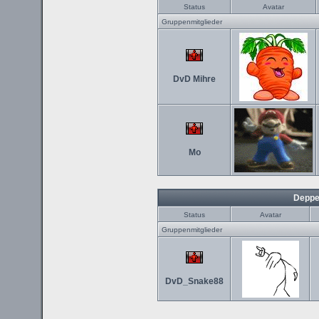
Status
Avatar
Gruppenmitglieder
DvD Mihre
Mo
Deppe
Status
Avatar
Gruppenmitglieder
DvD_Snake88