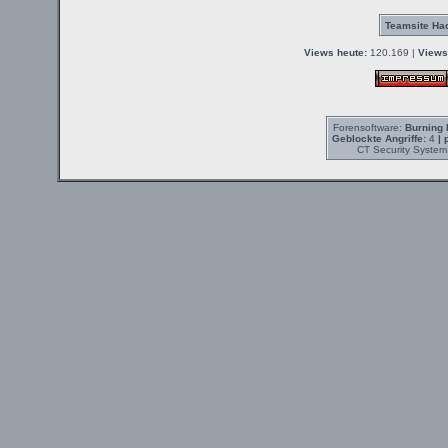
Teamsite Hac
Views heute:
120.169 |
Views
Forensoftware:
Burning 
Geblockte Angriffe:
4
| 
CT Security System