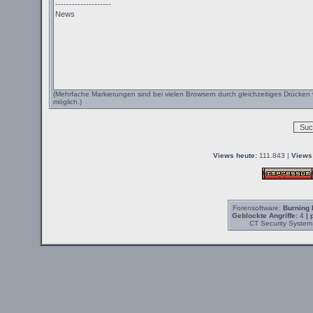
(Mehrfache Markierungen sind bei vielen Browsern durch gleichzeitiges Drücken 
möglich.)
Views heute:
111.843 |
Views
Forensoftware:
Burning 
Geblockte Angriffe:
4
| 
CT Security System