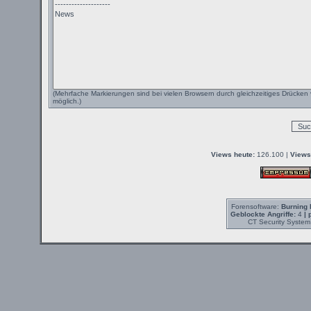
(Mehrfache Markierungen sind bei vielen Browsern durch gleichzeitiges Drücken 
möglich.)
Views heute:
126.100 |
Views
Forensoftware:
Burning 
Geblockte Angriffe:
4
| 
CT Security System