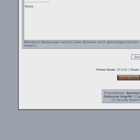
(Mehrfache Markierungen sind bei vielen Browsern durch gleichzeitiges Drücken 
möglich.)
Views heute:
53.418 |
Views 
Forensoftware:
Burning 
Geblockte Angriffe:
1
| 
CT Security System