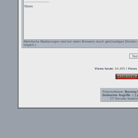
(Mehrfache Markierungen sind bei vielen Browsern durch gleichzeitiges Drücken 
möglich.)
Views heute:
44.465 |
Views 
Forensoftware:
Burning 
Geblockte Angriffe:
1
| 
CT Security System