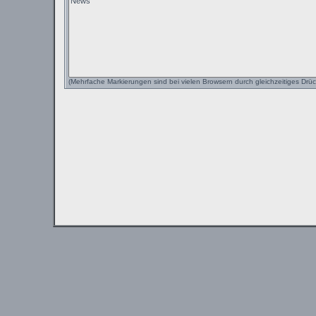
(Mehrfache Markierungen sind bei vielen Browsern durch gleichzeitiges Drüc