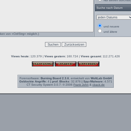
Nur Betreff durchsu
Suche nach Datum
und neuere
und ältere
ken von »Ctrl/Strg« möglich.)
Views heute:
120.379 |
Views gestern:
160.724 |
Views gesamt:
112.271.426
Forensoftware:
Burning Board 2.3.6
, entwickelt von
WoltLab GmbH
Geblockte Angriffe:
4
| prof. Blocks:
32.876
| Spy-/Malware:
4.571
CT Security System 3.0.7: © 2006
Frank John
&
cback.de