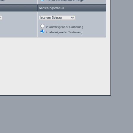
chen
Treffer als Themen anzeigen
Sortierungsmodus
in aufsteigender Sortierung
in absteigender Sortierung