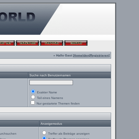
» Hallo Gast [
Anmelden
|
Registrieren
]
Suche nach Benutzernamen
Exakter Name
Teil eines Namens
Nur gestartete Themen finden
Anzeigemodus
urchsuchen
Treffer als Beiträge anzeigen