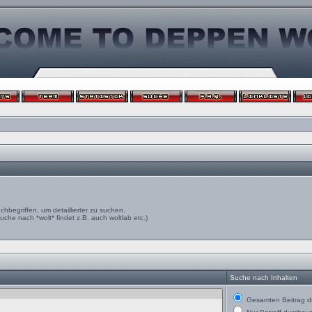
egriffen, um detaillierter zu suchen.
uche nach *wolt* findet z.B. auch woltlab etc.)
Suche nach Inhalten
Gesamten Beitrag d