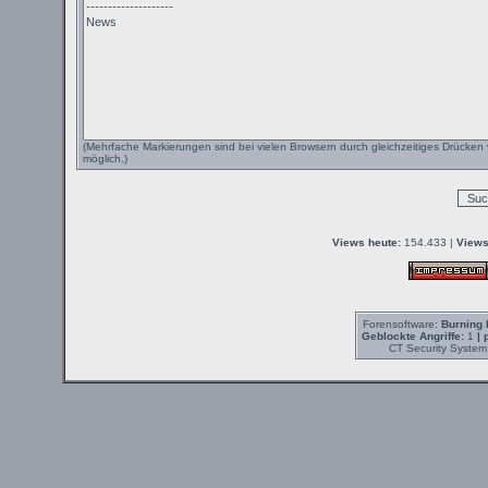
(Mehrfache Markierungen sind bei vielen Browsern durch gleichzeitiges Drücken 
möglich.)
Views heute:
154.433 |
Views
Forensoftware:
Burning 
Geblockte Angriffe:
1
| 
CT Security System