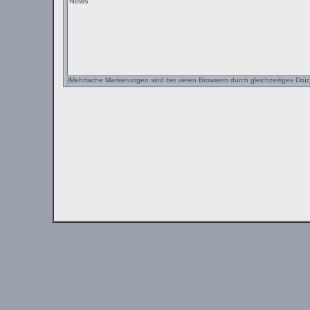
(Mehrfache Markierungen sind bei vielen Browsern durch gleichzeitiges Drüc