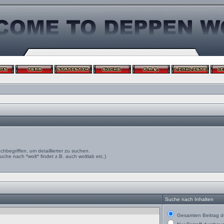
egriffen, um detaillierter zu suchen.
uche nach *wolt* findet z.B. auch woltlab etc.)
Suche nach Inhalten
Gesamten Beitrag d