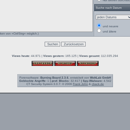
Nur Betreff durchsu
Suche nach Datum
und neuere
und ältere
ken von »Ctrl/Strg« möglich.)
Views heute:
44.971 |
Views gestern:
165.125 |
Views gesamt:
112.035.294
Forensoftware:
Burning Board 2.3.6
, entwickelt von
WoltLab GmbH
Geblockte Angriffe:
1
| prof. Blocks:
32.617
| Spy-/Malware:
4.542
CT Security System 3.0.7: © 2006
Frank John
&
cback.de