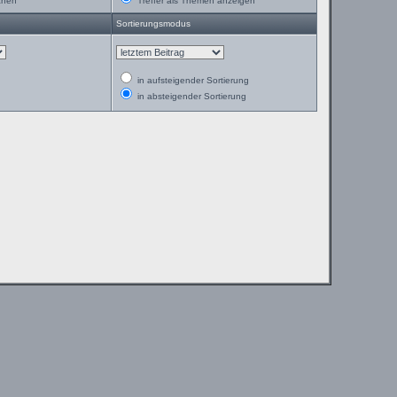
chen
Treffer als Themen anzeigen
Sortierungsmodus
in aufsteigender Sortierung
in absteigender Sortierung