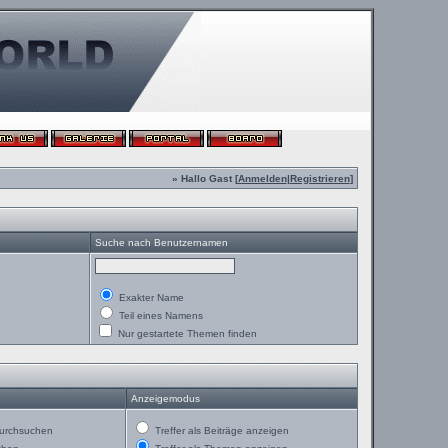
» Hallo Gast [
Anmelden
|
Registrieren
]
Suche nach Benutzernamen
Exakter Name
Teil eines Namens
Nur gestartete Themen finden
Anzeigemodus
urchsuchen
Treffer als Beiträge anzeigen