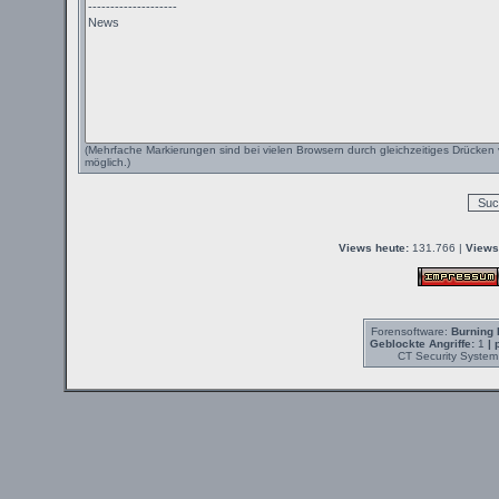
(Mehrfache Markierungen sind bei vielen Browsern durch gleichzeitiges Drücken 
möglich.)
Views heute:
131.766 |
Views
Forensoftware:
Burning 
Geblockte Angriffe:
1
| 
CT Security System