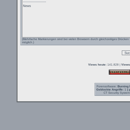
(Mehrfache Markierungen sind bei vielen Browsern durch gleichzeitiges Drücken 
möglich.)
Views heute:
141.828 |
Views
Forensoftware:
Burning 
Geblockte Angriffe:
1
| 
CT Security System