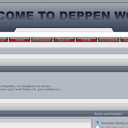
egriffen, um detaillierter zu suchen.
uche nach *wolt* findet z.B. auch woltlab etc.)
Suche nach Inhalten
Gesamten Beitrag d