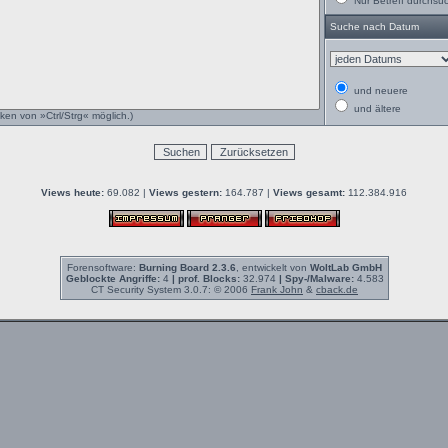
Nur Betreff durchsu
Suche nach Datum
und neuere
und ältere
ken von »Ctrl/Strg« möglich.)
Views heute:
69.082 |
Views gestern:
164.787 |
Views gesamt:
112.384.916
Forensoftware:
Burning Board 2.3.6
, entwickelt von
WoltLab GmbH
Geblockte Angriffe:
4
| prof. Blocks:
32.974
| Spy-/Malware:
4.583
CT Security System 3.0.7: © 2006
Frank John
&
cback.de