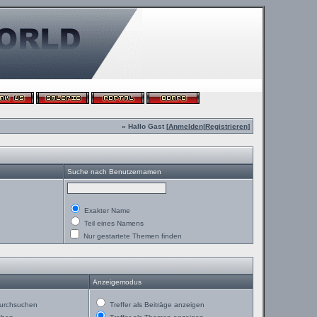
» Hallo Gast [
Anmelden
|
Registrieren
]
Suche nach Benutzernamen
Exakter Name
Teil eines Namens
Nur gestartete Themen finden
Anzeigemodus
urchsuchen
Treffer als Beiträge anzeigen