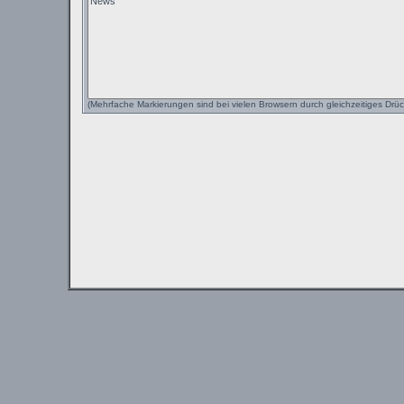
(Mehrfache Markierungen sind bei vielen Browsern durch gleichzeitiges Drüc