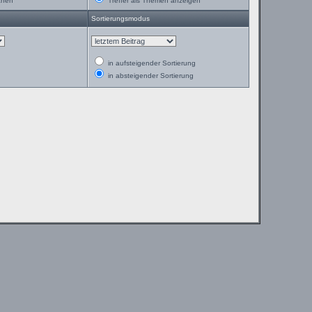
chen
Treffer als Themen anzeigen
Sortierungsmodus
in aufsteigender Sortierung
in absteigender Sortierung