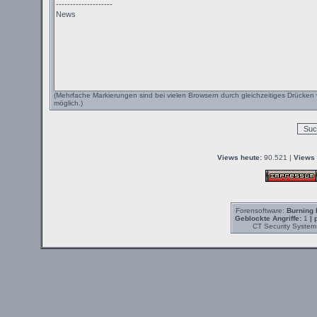
(Mehrfache Markierungen sind bei vielen Browsern durch gleichzeitiges Drücken 
möglich.)
Views heute:
90.521 |
Views 
Forensoftware:
Burning 
Geblockte Angriffe:
1
| 
CT Security System