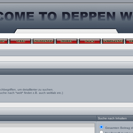
egriffen, um detaillierter zu suchen.
uche nach *wolt* findet z.B. auch woltlab etc.)
Suche nach Inhalten
Gesamten Beitrag d