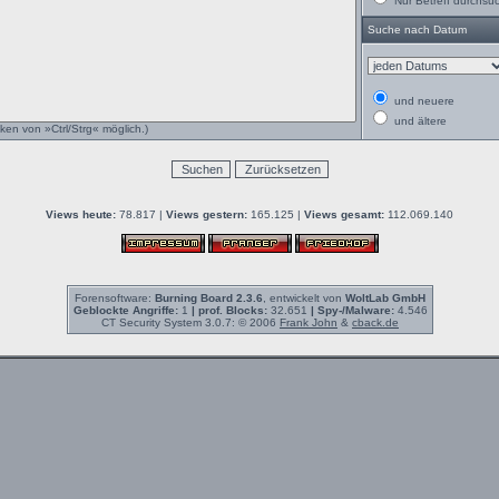
Nur Betreff durchsu
Suche nach Datum
und neuere
und ältere
ken von »Ctrl/Strg« möglich.)
Views heute:
78.817 |
Views gestern:
165.125 |
Views gesamt:
112.069.140
Forensoftware:
Burning Board 2.3.6
, entwickelt von
WoltLab GmbH
Geblockte Angriffe:
1
| prof. Blocks:
32.651
| Spy-/Malware:
4.546
CT Security System 3.0.7: © 2006
Frank John
&
cback.de