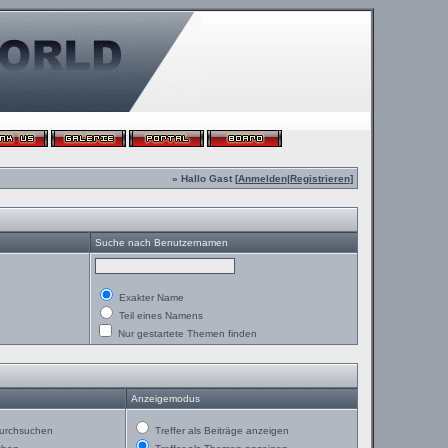
» Hallo Gast [
Anmelden
|
Registrieren
]
Suche nach Benutzernamen
Exakter Name
Teil eines Namens
Nur gestartete Themen finden
Anzeigemodus
urchsuchen
Treffer als Beiträge anzeigen