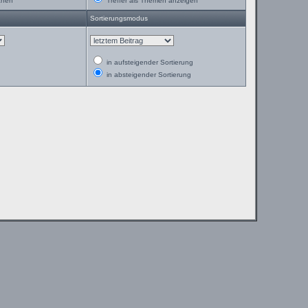
chen
Treffer als Themen anzeigen
Sortierungsmodus
in aufsteigender Sortierung
in absteigender Sortierung