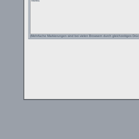
(Mehrfache Markierungen sind bei vielen Browsern durch gleichzeitiges Drüc