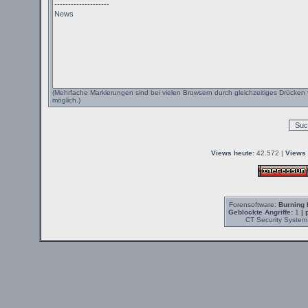
(Mehrfache Markierungen sind bei vielen Browsern durch gleichzeitiges Drücken 
möglich.)
Views heute:
42.572 |
Views 
Forensoftware:
Burning 
Geblockte Angriffe:
1
| 
CT Security System