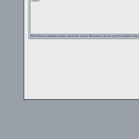
(Mehrfache Markierungen sind bei vielen Browsern durch gleichzeitiges Drüc