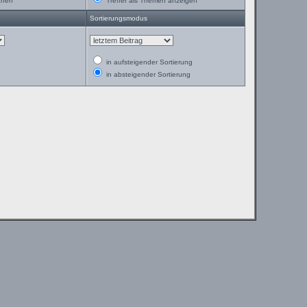
chen
Treffer als Themen anzeigen
Sortierungsmodus
in aufsteigender Sortierung
in absteigender Sortierung