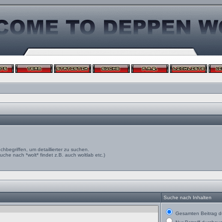
egriffen, um detaillierter zu suchen.
uche nach *wolt* findet z.B. auch woltlab etc.)
Suche nach Inhalten
Gesamten Beitrag d