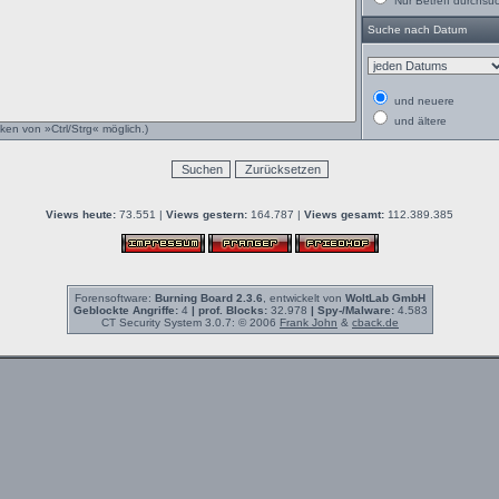
Nur Betreff durchsu
Suche nach Datum
und neuere
und ältere
ken von »Ctrl/Strg« möglich.)
Views heute:
73.551 |
Views gestern:
164.787 |
Views gesamt:
112.389.385
Forensoftware:
Burning Board 2.3.6
, entwickelt von
WoltLab GmbH
Geblockte Angriffe:
4
| prof. Blocks:
32.978
| Spy-/Malware:
4.583
CT Security System 3.0.7: © 2006
Frank John
&
cback.de