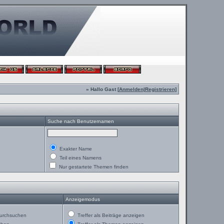
» Hallo Gast [
Anmelden
|
Registrieren
]
Suche nach Benutzernamen
Exakter Name
Teil eines Namens
Nur gestartete Themen finden
Anzeigemodus
urchsuchen
Treffer als Beiträge anzeigen