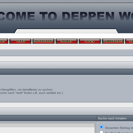
egriffen, um detaillierter zu suchen.
uche nach *wolt* findet z.B. auch woltlab etc.)
Suche nach Inhalten
Gesamten Beitrag d