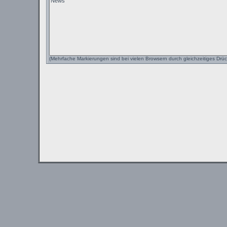
(Mehrfache Markierungen sind bei vielen Browsern durch gleichzeitiges Drüc