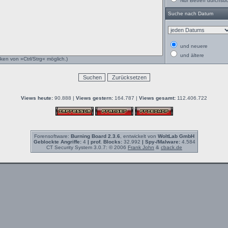
Nur Betreff durchsu
Suche nach Datum
und neuere
und ältere
ken von »Ctrl/Strg« möglich.)
Views heute:
90.888 |
Views gestern:
164.787 |
Views gesamt:
112.406.722
Forensoftware:
Burning Board 2.3.6
, entwickelt von
WoltLab GmbH
Geblockte Angriffe:
4
| prof. Blocks:
32.992
| Spy-/Malware:
4.584
CT Security System 3.0.7: © 2006
Frank John
&
cback.de