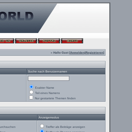
» Hallo Gast [
Anmelden
|
Registrieren
]
Suche nach Benutzernamen
Exakter Name
Teil eines Namens
Nur gestartete Themen finden
Anzeigemodus
urchsuchen
Treffer als Beiträge anzeigen