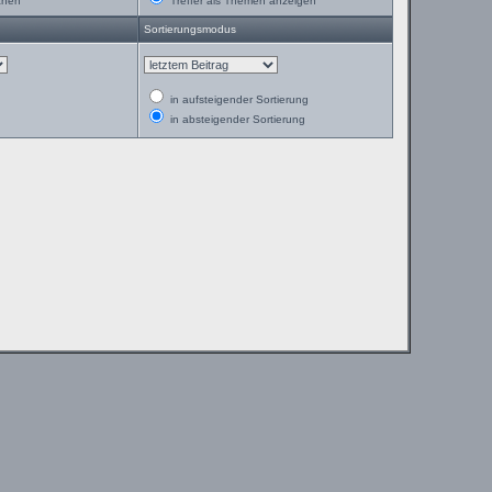
chen
Treffer als Themen anzeigen
Sortierungsmodus
in aufsteigender Sortierung
in absteigender Sortierung