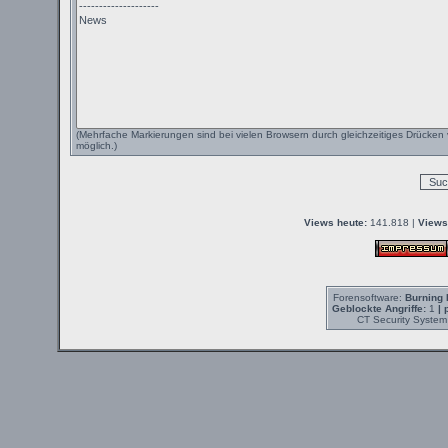
(Mehrfache Markierungen sind bei vielen Browsern durch gleichzeitiges Drücken 
möglich.)
Views heute:
141.818 |
Views
Forensoftware:
Burning 
Geblockte Angriffe:
1
| 
CT Security System