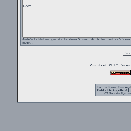
(Mehrfache Markierungen sind bei vielen Browsern durch gleichzeitiges Drücken 
möglich.)
Views heute:
21.171 |
Views 
Forensoftware:
Burning 
Geblockte Angriffe:
4
| 
CT Security System