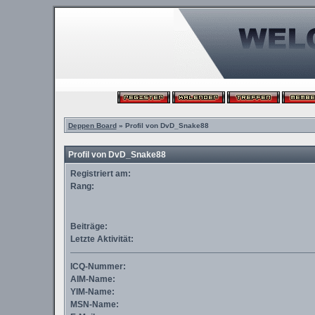
Deppen Board
» Profil von DvD_Snake88
Profil von DvD_Snake88
Registriert am:
Rang:
Beiträge:
Letzte Aktivität:
ICQ-Nummer:
AIM-Name:
YIM-Name:
MSN-Name: