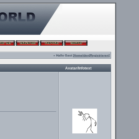
» Hallo Gast [
Anmelden
|
Registrieren
]
Avatar/Infotext