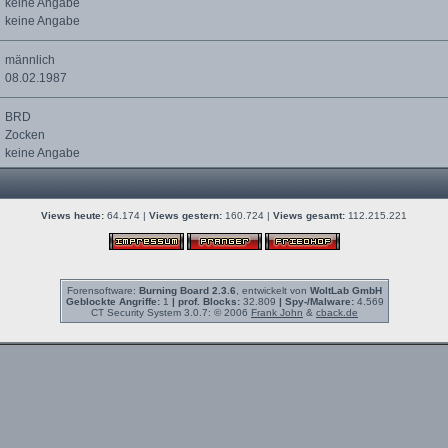
keine Angabe
keine Angabe
männlich
08.02.1987
BRD
Zocken
keine Angabe
Views heute:
64.174 |
Views gestern:
160.724 |
Views gesamt:
112.215.221
Forensoftware:
Burning Board 2.3.6
, entwickelt von
WoltLab GmbH
Geblockte Angriffe:
1
| prof. Blocks:
32.809
| Spy-/Malware:
4.569
CT Security System 3.0.7: © 2006
Frank John
&
cback.de