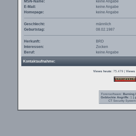
MSN-Name:
keine Angabe
E-Mail:
keine Angabe
Homepage:
keine Angabe
Geschlecht:
männlich
Geburtstag:
08.02.1987
Herkunft:
BRD
Interessen:
Zocken
Beruf:
keine Angabe
Kontaktaufnahme:
Views heute:
75.479 |
Views 
Forensoftware:
Burning 
Geblockte Angriffe:
1
| 
CT Security System