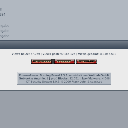
ch
1984
Angabe
Angabe
Angabe
Views heute:
77.269 |
Views gestern:
165.125 |
Views gesamt:
112.067.592
Forensoftware:
Burning Board 2.3.6
, entwickelt von
WoltLab GmbH
Geblockte Angriffe:
1
| prof. Blocks:
32.651
| Spy-/Malware:
4.546
CT Security System 3.0.7: © 2006
Frank John
&
cback.de