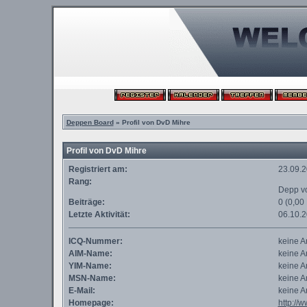
Deppen Board
» Profil von DvD Mihre
Profil von DvD Mihre
Registriert am:
23.09.
Rang:
Depp v
Beiträge:
0 (0,00
Letzte Aktivität:
06.10.
ICQ-Nummer:
keine 
AIM-Name:
keine 
YIM-Name:
keine 
MSN-Name:
keine 
E-Mail:
keine 
Homepage:
http://