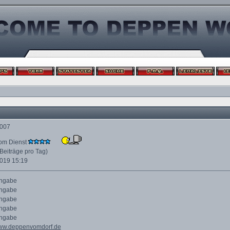
2007
om Dienst
 Beiträge pro Tag)
2019
15:19
Angabe
Angabe
Angabe
Angabe
Angabe
www.deppenvomdorf.de