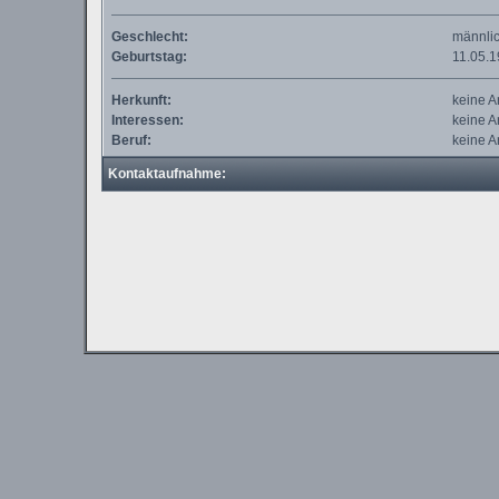
Geschlecht:
männli
Geburtstag:
11.05.
Herkunft:
keine 
Interessen:
keine 
Beruf:
keine 
Kontaktaufnahme: