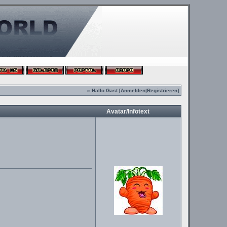
» Hallo Gast [
Anmelden
|
Registrieren
]
Avatar/Infotext