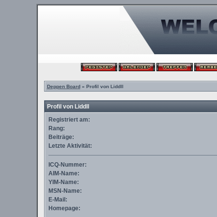
Deppen Board
» Profil von Liddll
Profil von Liddll
Registriert am:
Rang:
Beiträge:
Letzte Aktivität:
ICQ-Nummer:
AIM-Name:
YIM-Name:
MSN-Name:
E-Mail:
Homepage: