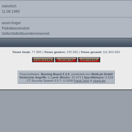
männlich
11.08.1980
ausm Anger
Flatrateausnutzer
Gefechtsfeldtouristenreservist
Views heute:
77.895 |
Views gestern:
155.092 |
Views gesamt:
111.903.093
Forensoftware:
Burning Board 2.3.6
, entwickelt von
WoltLab GmbH
Geblockte Angriffe:
1
| prof. Blocks:
32.472
| Spy-/Malware:
4.528
CT Security System 3.0.7: © 2006
Frank John
&
cback.de