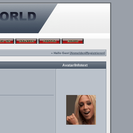
» Hallo Gast [
Anmelden
|
Registrieren
]
Avatar/Infotext