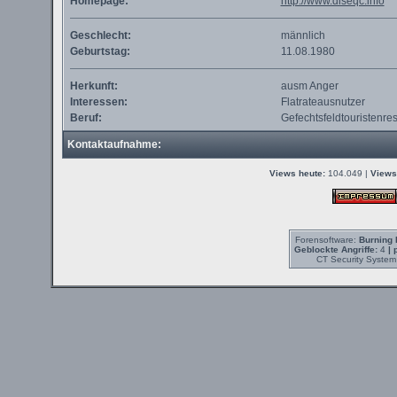
Homepage:
http://www.diseqc.info
Geschlecht:
männlich
Geburtstag:
11.08.1980
Herkunft:
ausm Anger
Interessen:
Flatrateausnutzer
Beruf:
Gefechtsfeldtouristenres
Kontaktaufnahme:
Views heute:
104.049 |
Views
Forensoftware:
Burning 
Geblockte Angriffe:
4
| 
CT Security System