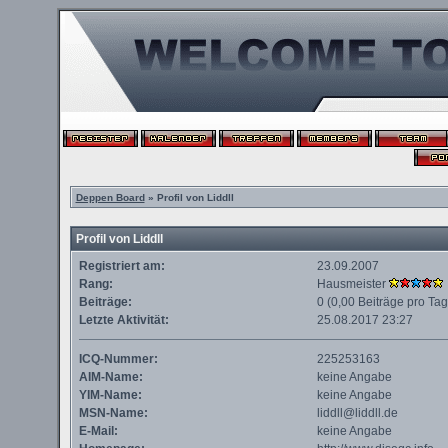
Deppen Board
» Profil von Liddll
Profil von Liddll
Registriert am:
23.09.2007
Rang:
Hausmeister
Beiträge:
0 (0,00 Beiträge pro Tag
Letzte Aktivität:
25.08.2017
23:27
ICQ-Nummer:
225253163
AIM-Name:
keine Angabe
YIM-Name:
keine Angabe
MSN-Name:
liddll@liddll.de
E-Mail:
keine Angabe