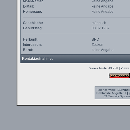
MSN-Name:
keine Angabe
E-Mail:
keine Angabe
Homepage:
keine Angabe
Geschlecht:
männlich
Geburtstag:
08.02.1987
Herkunft:
BRD
Interessen:
Zocken
Beruf:
keine Angabe
Kontaktaufnahme:
Views heute:
49.720 |
Views 
Forensoftware:
Burning 
Geblockte Angriffe:
1
| 
CT Security System