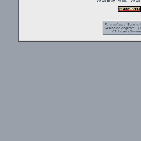
Views heute:
76.687 |
Views 
Forensoftware:
Burning 
Geblockte Angriffe:
1
| 
CT Security System