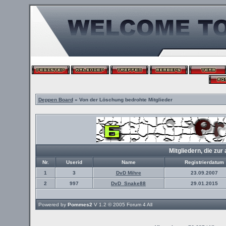
Deppen Board
» Von der Löschung bedrohte Mitglieder
Mitgliedern, die z
Nr.
Userid
Name
Registrierdatum
1
3
DvD Mihre
23.09.2007
2
997
DvD_Snake88
29.01.2015
Powered by
Pommes2
V 1.2 © 2005
Forum 4 All