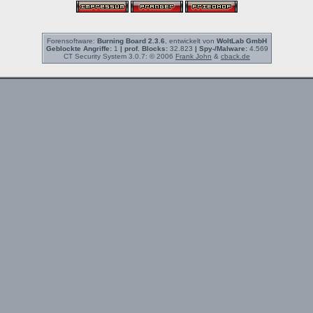
Forensoftware:
Burning Board 2.3.6
, entwickelt von
WoltLab GmbH
Geblockte Angriffe:
1
| prof. Blocks:
32.823
| Spy-/Malware:
4.569
CT Security System 3.0.7: © 2006
Frank John
&
cback.de