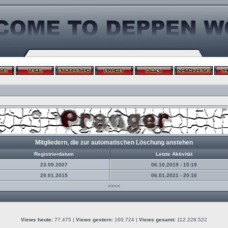
Mitgliedern, die zur automatischen Löschung anstehen
Registrierdatum
Letzte Aktivität
23.09.2007
06.10.2019 - 15:19
29.01.2015
06.01.2021 - 20:16
>><<
Views heute:
77.475 |
Views gestern:
160.724 |
Views gesamt:
112.228.522