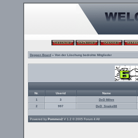
Deppen Board
» Von der Löschung bedrohte Mitglieder
Nr.
Userid
Name
1
3
DvD Mihre
2
997
DvD_Snake88
Powered by
Pommes2
V 1.2 © 2005
Forum 4 All