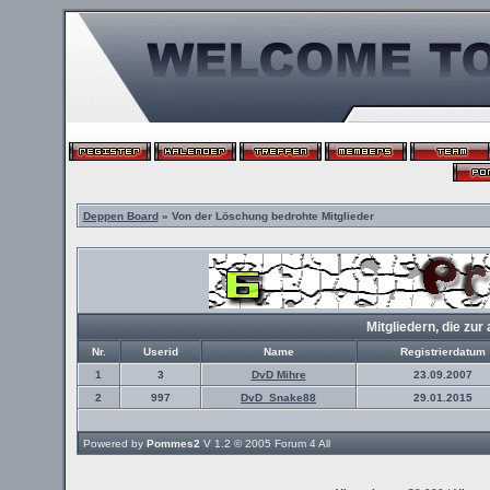
Deppen Board
» Von der Löschung bedrohte Mitglieder
Mitgliedern, die z
Nr.
Userid
Name
Registrierdatum
1
3
DvD Mihre
23.09.2007
2
997
DvD_Snake88
29.01.2015
Powered by
Pommes2
V 1.2 © 2005
Forum 4 All