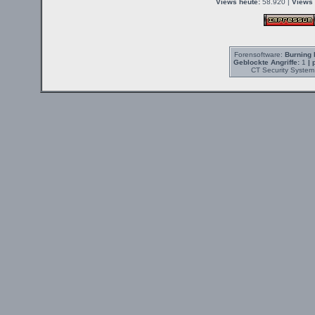
Views heute:
58.920 |
Views 
Forensoftware:
Burning 
Geblockte Angriffe:
1
| 
CT Security System