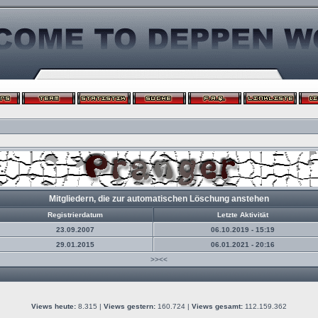
Mitgliedern, die zur automatischen Löschung anstehen
Registrierdatum
Letzte Aktivität
23.09.2007
06.10.2019 - 15:19
29.01.2015
06.01.2021 - 20:16
>><<
Views heute:
8.315 |
Views gestern:
160.724 |
Views gesamt:
112.159.362