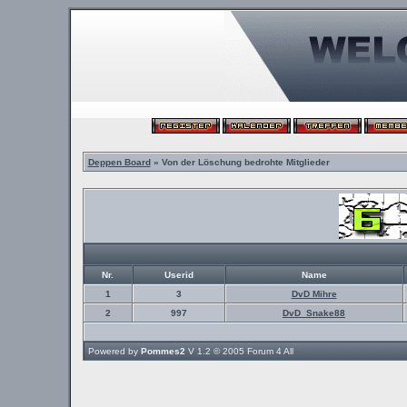
Deppen Board
» Von der Löschung bedrohte Mitglieder
Nr.
Userid
Name
1
3
DvD Mihre
2
997
DvD_Snake88
Powered by
Pommes2
V 1.2 © 2005
Forum 4 All