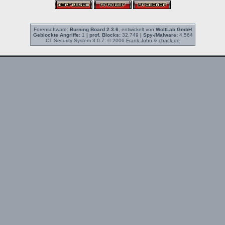
Forensoftware:
Burning Board 2.3.6
, entwickelt von
WoltLab GmbH
Geblockte Angriffe:
1
| prof. Blocks:
32.749
| Spy-/Malware:
4.564
CT Security System 3.0.7: © 2006
Frank John
&
cback.de