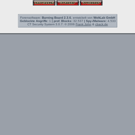
Forensoftware:
Burning Board 2.3.6
, entwickelt von
WoltLab GmbH
Geblockte Angriffe:
1
| prof. Blocks:
32.537
| Spy-/Malware:
4.533
CT Security System 3.0.7: © 2006
Frank John
&
cback.de