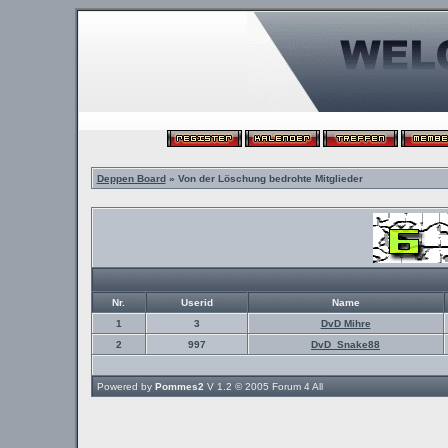
Deppen Board
» Von der Löschung bedrohte Mitglieder
Nr.
Userid
Name
1
3
DvD Mihre
2
997
DvD_Snake88
Powered by
Pommes2
V 1.2 © 2005
Forum 4 All