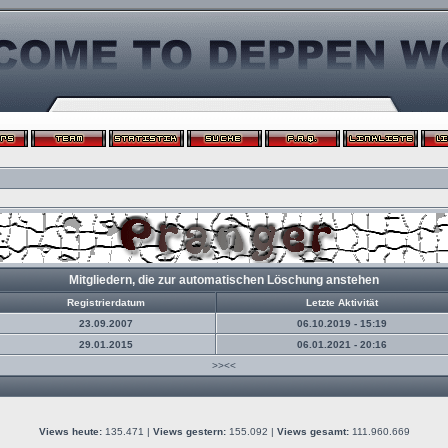
Mitgliedern, die zur automatischen Löschung anstehen
Registrierdatum
Letzte Aktivität
23.09.2007
06.10.2019 - 15:19
29.01.2015
06.01.2021 - 20:16
>><<
Views heute:
135.471 |
Views gestern:
155.092 |
Views gesamt:
111.960.669