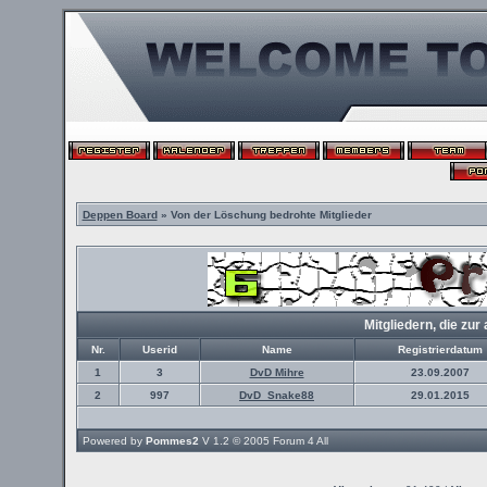
Deppen Board
» Von der Löschung bedrohte Mitglieder
Mitgliedern, die z
Nr.
Userid
Name
Registrierdatum
1
3
DvD Mihre
23.09.2007
2
997
DvD_Snake88
29.01.2015
Powered by
Pommes2
V 1.2 © 2005
Forum 4 All