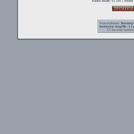
Views heute:
91.490 |
Views 
Forensoftware:
Burning 
Geblockte Angriffe:
4
| 
CT Security System