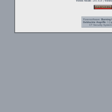
Views heute:
145.418 |
Views
Forensoftware:
Burning 
Geblockte Angriffe:
1
| 
CT Security System