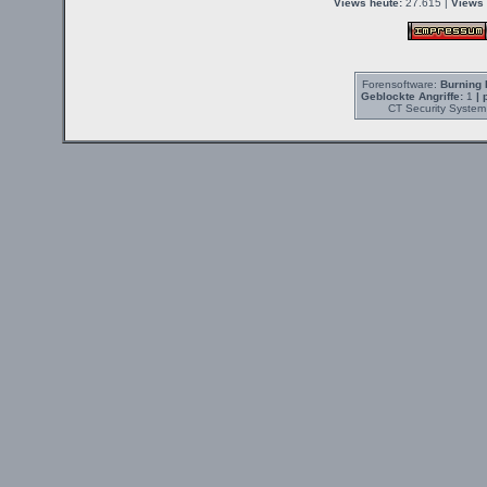
Views heute:
27.615 |
Views 
Forensoftware:
Burning 
Geblockte Angriffe:
1
| 
CT Security System