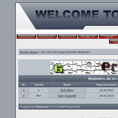
Deppen Board
» Von der Löschung bedrohte Mitglieder
Mitgliedern, die z
Nr.
Userid
Name
Registrierdatum
1
3
DvD Mihre
23.09.2007
2
997
DvD_Snake88
29.01.2015
Powered by
Pommes2
V 1.2 © 2005
Forum 4 All