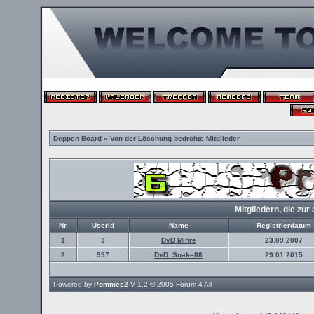
Deppen Board
» Von der Löschung bedrohte Mitglieder
Mitgliedern, die z
Nr.
Userid
Name
Registrierdatum
1
3
DvD Mihre
23.09.2007
2
997
DvD_Snake88
29.01.2015
Powered by
Pommes2
V 1.2 © 2005
Forum 4 All