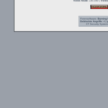
Views heute:
145.040 |
Views
Forensoftware:
Burning 
Geblockte Angriffe:
4
| 
CT Security System